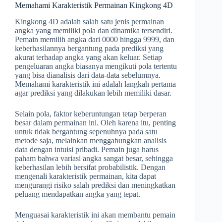
Memahami Karakteristik Permainan Kingkong 4D
Kingkong 4D adalah salah satu jenis permainan
angka yang memiliki pola dan dinamika tersendiri.
Pemain memilih angka dari 0000 hingga 9999, dan
keberhasilannya bergantung pada prediksi yang
akurat terhadap angka yang akan keluar. Setiap
pengeluaran angka biasanya mengikuti pola tertentu
yang bisa dianalisis dari data-data sebelumnya.
Memahami karakteristik ini adalah langkah pertama
agar prediksi yang dilakukan lebih memiliki dasar.
Selain pola, faktor keberuntungan tetap berperan
besar dalam permainan ini. Oleh karena itu, penting
untuk tidak bergantung sepenuhnya pada satu
metode saja, melainkan menggabungkan analisis
data dengan intuisi pribadi. Pemain juga harus
paham bahwa variasi angka sangat besar, sehingga
keberhasilan lebih bersifat probabilistik. Dengan
mengenali karakteristik permainan, kita dapat
mengurangi risiko salah prediksi dan meningkatkan
peluang mendapatkan angka yang tepat.
Menguasai karakteristik ini akan membantu pemain