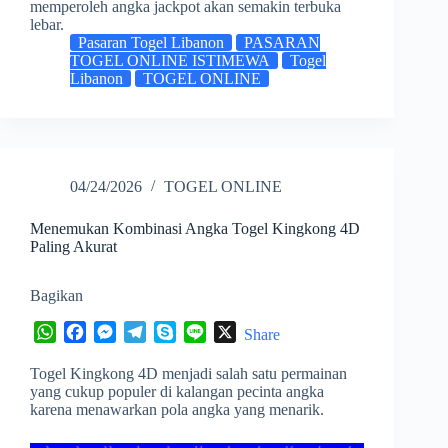
memperoleh angka jackpot akan semakin terbuka
lebar.
Pasaran Togel Libanon
PASARAN
TOGEL ONLINE ISTIMEWA
Togel
Libanon
TOGEL ONLINE
04/24/2026
TOGEL ONLINE
Menemukan Kombinasi Angka Togel Kingkong 4D
Paling Akurat
Bagikan
W
F
M
T
S
L
X
Share
h
a
e
e
k
i
Togel Kingkong 4D menjadi salah satu permainan
a
c
s
l
y
n
yang cukup populer di kalangan pecinta angka
t
e
s
e
p
e
karena menawarkan pola angka yang menarik.
s
b
e
g
e
A
o
n
r