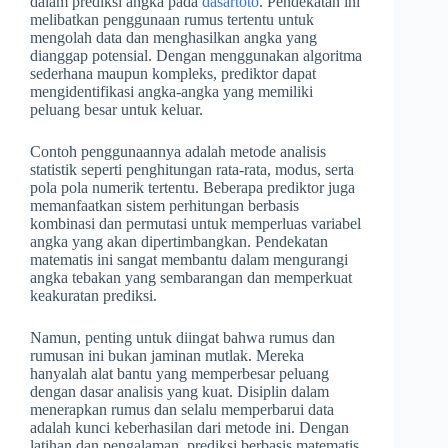
dalam prediksi angka pada
dasartoto
. Pendekatan ini
melibatkan penggunaan rumus tertentu untuk
mengolah data dan menghasilkan angka yang
dianggap potensial. Dengan menggunakan algoritma
sederhana maupun kompleks, prediktor dapat
mengidentifikasi angka-angka yang memiliki
peluang besar untuk keluar.
Contoh penggunaannya adalah metode analisis
statistik seperti penghitungan rata-rata, modus, serta
pola pola numerik tertentu. Beberapa prediktor juga
memanfaatkan sistem perhitungan berbasis
kombinasi dan permutasi untuk memperluas variabel
angka yang akan dipertimbangkan. Pendekatan
matematis ini sangat membantu dalam mengurangi
angka tebakan yang sembarangan dan memperkuat
keakuratan prediksi.
Namun, penting untuk diingat bahwa rumus dan
rumusan ini bukan jaminan mutlak. Mereka
hanyalah alat bantu yang memperbesar peluang
dengan dasar analisis yang kuat. Disiplin dalam
menerapkan rumus dan selalu memperbarui data
adalah kunci keberhasilan dari metode ini. Dengan
latihan dan pengalaman, prediksi berbasis matematis