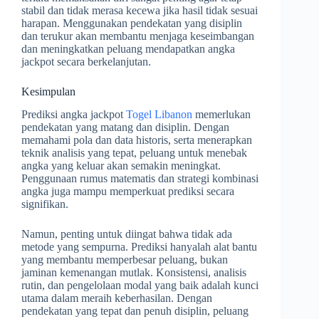
stabil dan tidak merasa kecewa jika hasil tidak sesuai
harapan. Menggunakan pendekatan yang disiplin
dan terukur akan membantu menjaga keseimbangan
dan meningkatkan peluang mendapatkan angka
jackpot secara berkelanjutan.
Kesimpulan
Prediksi angka jackpot
Togel Libanon
memerlukan
pendekatan yang matang dan disiplin. Dengan
memahami pola dan data historis, serta menerapkan
teknik analisis yang tepat, peluang untuk menebak
angka yang keluar akan semakin meningkat.
Penggunaan rumus matematis dan strategi kombinasi
angka juga mampu memperkuat prediksi secara
signifikan.
Namun, penting untuk diingat bahwa tidak ada
metode yang sempurna. Prediksi hanyalah alat bantu
yang membantu memperbesar peluang, bukan
jaminan kemenangan mutlak. Konsistensi, analisis
rutin, dan pengelolaan modal yang baik adalah kunci
utama dalam meraih keberhasilan. Dengan
pendekatan yang tepat dan penuh disiplin, peluang