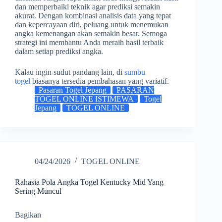
dan memperbaiki teknik agar prediksi semakin
akurat. Dengan kombinasi analisis data yang tepat
dan kepercayaan diri, peluang untuk menemukan
angka kemenangan akan semakin besar. Semoga
strategi ini membantu Anda meraih hasil terbaik
dalam setiap prediksi angka.
Kalau ingin sudut pandang lain, di
sumbu
togel
biasanya tersedia pembahasan yang variatif.
Pasaran Togel Jepang
PASARAN
TOGEL ONLINE ISTIMEWA
Togel
Jepang
TOGEL ONLINE
04/24/2026
TOGEL ONLINE
Rahasia Pola Angka Togel Kentucky Mid Yang
Sering Muncul
Bagikan