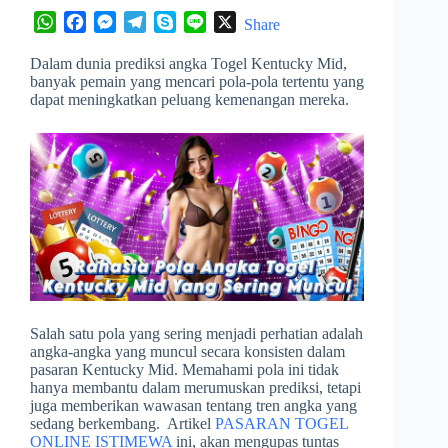
W
F
M
T
S
L
X
Share
h
a
e
e
k
i
Dalam dunia prediksi angka Togel Kentucky Mid,
a
c
s
l
y
n
banyak pemain yang mencari pola-pola tertentu yang
t
e
s
e
p
e
dapat meningkatkan peluang kemenangan mereka.
s
b
e
g
e
A
o
n
r
p
o
g
a
p
k
e
m
r
Salah satu pola yang sering menjadi perhatian adalah
angka-angka yang muncul secara konsisten dalam
pasaran Kentucky Mid. Memahami pola ini tidak
hanya membantu dalam merumuskan prediksi, tetapi
juga memberikan wawasan tentang tren angka yang
sedang berkembang. Artikel
PASARAN TOGEL
ONLINE ISTIMEWA
ini, akan mengupas tuntas