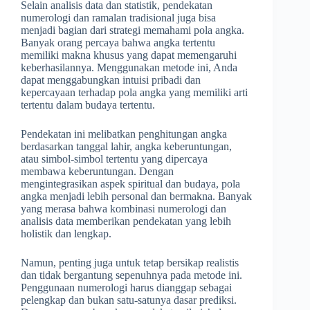
Selain analisis data dan statistik, pendekatan
numerologi dan ramalan tradisional juga bisa
menjadi bagian dari strategi memahami pola angka.
Banyak orang percaya bahwa angka tertentu
memiliki makna khusus yang dapat memengaruhi
keberhasilannya. Menggunakan metode ini, Anda
dapat menggabungkan intuisi pribadi dan
kepercayaan terhadap pola angka yang memiliki arti
tertentu dalam budaya tertentu.
Pendekatan ini melibatkan penghitungan angka
berdasarkan tanggal lahir, angka keberuntungan,
atau simbol-simbol tertentu yang dipercaya
membawa keberuntungan. Dengan
mengintegrasikan aspek spiritual dan budaya, pola
angka menjadi lebih personal dan bermakna. Banyak
yang merasa bahwa kombinasi numerologi dan
analisis data memberikan pendekatan yang lebih
holistik dan lengkap.
Namun, penting juga untuk tetap bersikap realistis
dan tidak bergantung sepenuhnya pada metode ini.
Penggunaan numerologi harus dianggap sebagai
pelengkap dan bukan satu-satunya dasar prediksi.