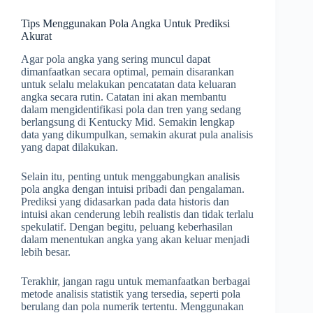
Tips Menggunakan Pola Angka Untuk Prediksi
Akurat
Agar pola angka yang sering muncul dapat
dimanfaatkan secara optimal, pemain disarankan
untuk selalu melakukan pencatatan data keluaran
angka secara rutin. Catatan ini akan membantu
dalam mengidentifikasi pola dan tren yang sedang
berlangsung di Kentucky Mid. Semakin lengkap
data yang dikumpulkan, semakin akurat pula analisis
yang dapat dilakukan.
Selain itu, penting untuk menggabungkan analisis
pola angka dengan intuisi pribadi dan pengalaman.
Prediksi yang didasarkan pada data historis dan
intuisi akan cenderung lebih realistis dan tidak terlalu
spekulatif. Dengan begitu, peluang keberhasilan
dalam menentukan angka yang akan keluar menjadi
lebih besar.
Terakhir, jangan ragu untuk memanfaatkan berbagai
metode analisis statistik yang tersedia, seperti pola
berulang dan pola numerik tertentu. Menggunakan