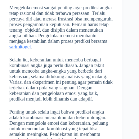
Mengelola emosi sangat penting agar prediksi angka
tetap rasional dan tidak terbawa perasaan. Terlalu
percaya diri atau merasa frustrasi bisa mempengaruhi
proses pengambilan keputusan. Pemain harus tetap
tenang, objektif, dan disiplin dalam menentukan
angka pilihan. Pengelolaan emosi membantu
menjaga kestabilan dalam proses prediksi
bersama
sarimitogel
.
Selain itu, keberanian untuk mencoba berbagai
kombinasi angka juga perlu diasah. Jangan takut
untuk mencoba angka-angka yang berbeda dari
kebiasaan, selama didukung analisis yang matang.
Variasi dan eksperimen ini penting agar pemain tidak
terjebak dalam pola yang stagnan. Dengan
keberanian dan pengelolaan emosi yang baik,
prediksi menjadi lebih dinamis dan adaptif.
Penting untuk selalu ingat bahwa prediksi angka
adalah kombinasi antara ilmu dan keberuntungan.
Dengan mengelola emosi dan keberanian, peluang
untuk menemukan kombinasi yang tepat bisa
semakin meningkat. Pendekatan ini membantu