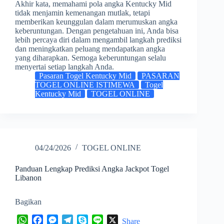
Akhir kata, memahami pola angka Kentucky Mid
tidak menjamin kemenangan mutlak, tetapi
memberikan keunggulan dalam merumuskan angka
keberuntungan. Dengan pengetahuan ini, Anda bisa
lebih percaya diri dalam mengambil langkah prediksi
dan meningkatkan peluang mendapatkan angka
yang diharapkan. Semoga keberuntungan selalu
menyertai setiap langkah Anda.
Pasaran Togel Kentucky Mid
PASARAN
TOGEL ONLINE ISTIMEWA
Togel
Kentucky Mid
TOGEL ONLINE
04/24/2026
TOGEL ONLINE
Panduan Lengkap Prediksi Angka Jackpot Togel
Libanon
Bagikan
W
F
M
T
S
L
X
Share