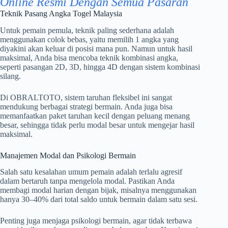
Online Resmi Dengan Semua Pasaran
Teknik Pasang Angka Togel Malaysia
Untuk pemain pemula, teknik paling sederhana adalah
menggunakan colok bebas, yaitu memilih 1 angka yang
diyakini akan keluar di posisi mana pun. Namun untuk hasil
maksimal, Anda bisa mencoba teknik kombinasi angka,
seperti pasangan 2D, 3D, hingga 4D dengan sistem kombinasi
silang.
Di OBRALTOTO, sistem taruhan fleksibel ini sangat
mendukung berbagai strategi bermain. Anda juga bisa
memanfaatkan paket taruhan kecil dengan peluang menang
besar, sehingga tidak perlu modal besar untuk mengejar hasil
maksimal.
Manajemen Modal dan Psikologi Bermain
Salah satu kesalahan umum pemain adalah terlalu agresif
dalam bertaruh tanpa mengelola modal. Pastikan Anda
membagi modal harian dengan bijak, misalnya menggunakan
hanya 30–40% dari total saldo untuk bermain dalam satu sesi.
Penting juga menjaga psikologi bermain, agar tidak terbawa