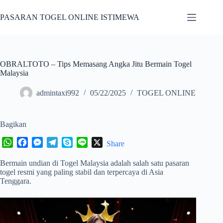
Skip
to
PASARAN TOGEL ONLINE ISTIMEWA
content
OBRALTOTO – Tips Memasang Angka Jitu Bermain Togel
Malaysia
admintaxi992
05/22/2025
TOGEL ONLINE
Bagikan
W
F
M
T
S
L
X
Share
h
a
e
e
k
i
Bermain undian di Togel Malaysia adalah salah satu pasaran
a
c
s
l
y
n
togel resmi yang paling stabil dan terpercaya di Asia
t
e
s
e
p
e
Tenggara.
s
b
e
g
e
A
o
n
r
p
o
g
a
p
k
e
m