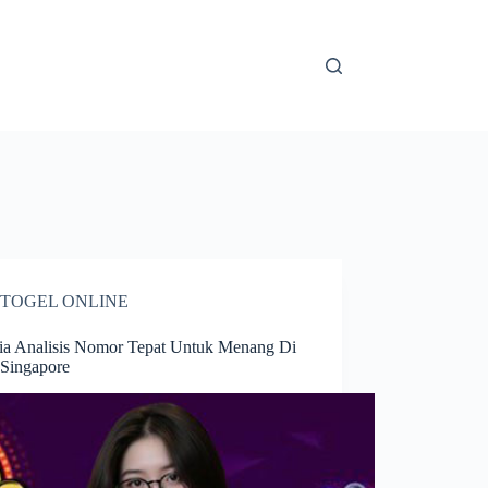
TOGEL ONLINE
ia Analisis Nomor Tepat Untuk Menang Di
 Singapore