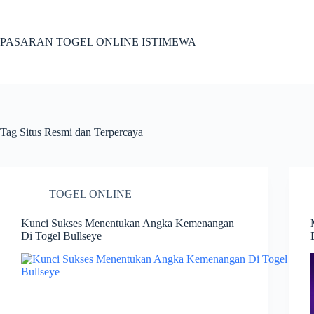
Skip
to
content
PASARAN TOGEL ONLINE ISTIMEWA
Tag
Situs Resmi dan Terpercaya
TOGEL ONLINE
Kunci Sukses Menentukan Angka Kemenangan
Di Togel Bullseye