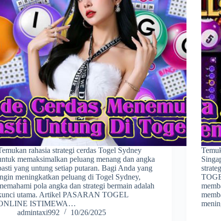
Temukan rahasia strategi cerdas Togel Sydney
Temuka
untuk memaksimalkan peluang menang dan angka
Singa
pasti yang untung setiap putaran. Bagi Anda yang
strat
ingin meningkatkan peluang di Togel Sydney,
TOGE
memahami pola angka dan strategi bermain adalah
membah
kunci utama. Artikel PASARAN TOGEL
memba
ONLINE ISTIMEWA…
menin
admintaxi992
10/26/2025