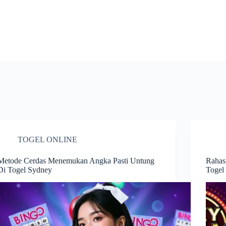
TOGEL ONLINE
Metode Cerdas Menemukan Angka Pasti Untung
Rahas
Di Togel Sydney
Togel