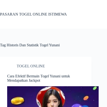
Skip
to
content
PASARAN TOGEL ONLINE ISTIMEWA
Tag
Historis Dan Statistik Togel Yunani
TOGEL ONLINE
Cara Efektif Bermain Togel Yunani untuk
Mendapatkan Jackpot