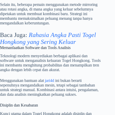
Selain itu, beberapa pemain menggunakan metode mirroring
atau rotasi angka, di mana angka yang keluar sebelumnya
dipetakan untuk membuat kombinasi baru. Strategi ini
membantu memaksimalkan peluang menang tanpa hanya
mengandalkan keberuntungan.
Baca Juga:
Rahasia Angka Pasti Togel
Hongkong yang Sering Keluar
Memanfaatkan Software dan Tools Analisis
Teknologi modern menyediakan berbagai aplikasi dan
software untuk menganalisis keluaran Togel Hongkong. Tools
ini membantu menghitung probabilitas dan menampilkan tren
angka dengan lebih cepat dan akurat.
Menggunakan bantuan alat
jari4d
ini bukan berarti
sepenuhnya mengandalkan mesin, tetapi sebagai tambahan
untuk strategi manual. Kombinasi antara intuisi, pengalaman,
dan data analisis meningkatkan peluang sukses.
Disiplin dan Kesabaran
Kunci utama dalam Togel Hongkong adalah disiplin dan