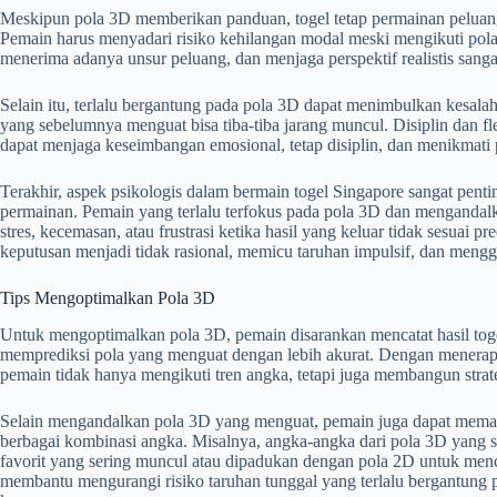
Meskipun pola 3D memberikan panduan, togel tetap permainan pelua
Pemain harus menyadari risiko kehilangan modal meski mengikuti pol
menerima adanya unsur peluang, dan menjaga perspektif realistis sangat
Selain itu, terlalu bergantung pada pola 3D dapat menimbulkan kesala
yang sebelumnya menguat bisa tiba-tiba jarang muncul. Disiplin dan fle
dapat menjaga keseimbangan emosional, tetap disiplin, dan menikmati 
Terakhir, aspek psikologis dalam bermain togel Singapore sangat pent
permainan. Pemain yang terlalu terfokus pada pola 3D dan mengandalk
stres, kecemasan, atau frustrasi ketika hasil yang keluar tidak sesuai p
keputusan menjadi tidak rasional, memicu taruhan impulsif, dan meng
Tips Mengoptimalkan Pola 3D
Untuk mengoptimalkan pola 3D, pemain disarankan mencatat hasil toge
memprediksi pola yang menguat dengan lebih akurat. Dengan menerapk
pemain tidak hanya mengikuti tren angka, tetapi juga membangun strate
Selain mengandalkan pola 3D yang menguat, pemain juga dapat me
berbagai kombinasi angka. Misalnya, angka-angka dari pola 3D yang 
favorit yang sering muncul atau dipadukan dengan pola 2D untuk mencip
membantu mengurangi risiko taruhan tunggal yang terlalu bergantung 