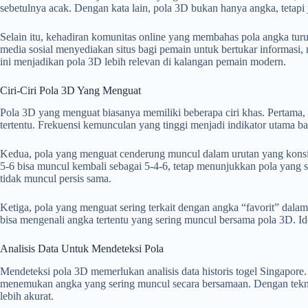
sebetulnya acak. Dengan kata lain, pola 3D bukan hanya angka, tetapi
Selain itu, kehadiran komunitas online yang membahas pola angka tur
media sosial menyediakan situs bagi pemain untuk bertukar informasi, m
ini menjadikan pola 3D lebih relevan di kalangan pemain modern.
Ciri-Ciri Pola 3D Yang Menguat
Pola 3D yang menguat biasanya memiliki beberapa ciri khas. Pertama, p
tertentu. Frekuensi kemunculan yang tinggi menjadi indikator utama ba
Kedua, pola yang menguat cenderung muncul dalam urutan yang konsist
5-6 bisa muncul kembali sebagai 5-4-6, tetap menunjukkan pola yang 
tidak muncul persis sama.
Ketiga, pola yang menguat sering terkait dengan angka “favorit” dalam
bisa mengenali angka tertentu yang sering muncul bersama pola 3D. Iden
Analisis Data Untuk Mendeteksi Pola
Mendeteksi pola 3D memerlukan analisis data historis togel Singapore. 
menemukan angka yang sering muncul secara bersamaan. Dengan teknik 
lebih akurat.