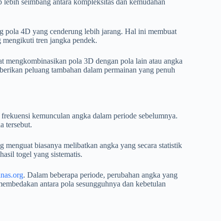
p lebih seimbang antara kompleksitas dan kemudahan
ing pola 4D yang cenderung lebih jarang. Hal ini membuat
 mengikuti tren jangka pendek.
apat mengkombinasikan pola 3D dengan pola lain atau angka
memberikan peluang tambahan dalam permainan yang penuh
h frekuensi kemunculan angka dalam periode sebelumnya.
 tersebut.
g menguat biasanya melibatkan angka yang secara statistik
asil togel yang sistematis.
inas.org
. Dalam beberapa periode, perubahan angka yang
t membedakan antara pola sesungguhnya dan kebetulan