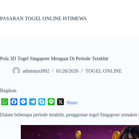
Skip
to
content
PASARAN TOGEL ONLINE ISTIMEWA
Pola 3D Togel Singapore Menguat Di Periode Terakhir
admintaxi992
01/26/2026
TOGEL ONLINE
Bagikan
W
F
M
T
S
L
X
Share
h
a
e
e
k
i
Dalam beberapa periode terakhir, penggemar togel Singapore semakin
a
c
s
l
y
n
t
e
s
e
p
e
s
b
e
g
e
A
o
n
r