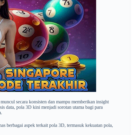
g muncul secara konsisten dan mampu memberikan insight
s data, pola 3D kini menjadi sorotan utama bagi para
m.
s berbagai aspek terkait pola 3D, termasuk kekuatan pola,