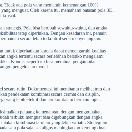
ng. Tidak ada pola yang menjamin kemenangan 100%.
a yang menguat. Oleh karena itu, memahami batasan pola 3D,
 krusial.
han strategis. Pola bisa berubah sewaktu-waktu, dan angka
ksibilitas tetap diperlukan. Dengan kesadaran ini, pemain
permainan secara lebih terkontrol serta menyenangkan.
ing untuk diperhatikan karena dapat memengaruhi kualitas
an angka tertentu secara berlebihan berisiko mengalami
rediksi. Kondisi seperti ini bisa membuat pengambilan
ganggu pengelolaan modal.
l secara rutin. Dokumentasi ini membantu melihat tren dan
an pendekatan kombinasi secara cermat dan disiplin,
gi yang lebih efektif dan terukur dalam bermain togel.
maksimalkan peluang kemenangan dengan menggunakan
sudah terbukti menguat bisa digabungkan dengan angka
takan kombinasi taruhan yang lebih variatif. Strategi ini
pada satu pola saja, sekaligus meningkatkan kemungkinan