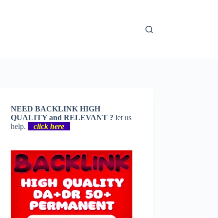
NEED BACKLINK HIGH
QUALITY and RELEVANT ?
let us
help.
click here