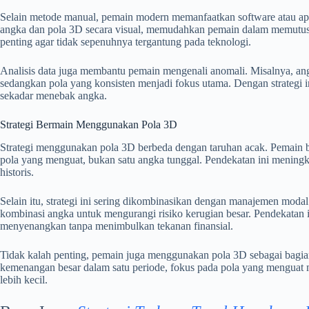
Selain metode manual, pemain modern memanfaatkan software atau apli
angka dan pola 3D secara visual, memudahkan pemain dalam memutus
penting agar tidak sepenuhnya tergantung pada teknologi.
Analisis data juga membantu pemain mengenali anomali. Misalnya, an
sedangkan pola yang konsisten menjadi fokus utama. Dengan strategi i
sekadar menebak angka.
Strategi Bermain Menggunakan Pola 3D
Strategi menggunakan pola 3D berbeda dengan taruhan acak. Pemain 
pola yang menguat, bukan satu angka tunggal. Pendekatan ini mening
historis.
Selain itu, strategi ini sering dikombinasikan dengan manajemen moda
kombinasi angka untuk mengurangi risiko kerugian besar. Pendekatan i
menyenangkan tanpa menimbulkan tekanan finansial.
Tidak kalah penting, pemain juga menggunakan pola 3D sebagai bagian 
kemenangan besar dalam satu periode, fokus pada pola yang menguat
lebih kecil.