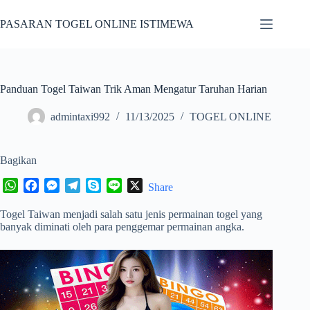
Skip
to
PASARAN TOGEL ONLINE ISTIMEWA
content
Panduan Togel Taiwan Trik Aman Mengatur Taruhan Harian
admintaxi992
11/13/2025
TOGEL ONLINE
Bagikan
W
F
M
T
S
L
X
Share
h
a
e
e
k
i
Togel Taiwan menjadi salah satu jenis permainan togel yang
a
c
s
l
y
n
banyak diminati oleh para penggemar permainan angka.
t
e
s
e
p
e
s
b
e
g
e
A
o
n
r
p
o
g
a
p
k
e
m
r