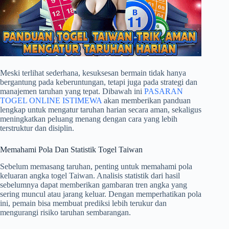
Meski terlihat sederhana, kesuksesan bermain tidak hanya
bergantung pada keberuntungan, tetapi juga pada strategi dan
manajemen taruhan yang tepat. Dibawah ini
PASARAN
TOGEL ONLINE ISTIMEWA
akan memberikan panduan
lengkap untuk mengatur taruhan harian secara aman, sekaligus
meningkatkan peluang menang dengan cara yang lebih
terstruktur dan disiplin.
Memahami Pola Dan Statistik Togel Taiwan
Sebelum memasang taruhan, penting untuk memahami pola
keluaran angka togel Taiwan. Analisis statistik dari hasil
sebelumnya dapat memberikan gambaran tren angka yang
sering muncul atau jarang keluar. Dengan memperhatikan pola
ini, pemain bisa membuat prediksi lebih terukur dan
mengurangi risiko taruhan sembarangan.