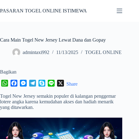
Skip
to
PASARAN TOGEL ONLINE ISTIMEWA
content
Cara Main Togel New Jersey Lewat Dana dan Gopay
admintaxi992
11/13/2025
TOGEL ONLINE
Bagikan
W
F
M
T
S
L
X
Share
h
a
e
e
k
i
Togel New Jersey semakin populer di kalangan penggemar
a
c
s
l
y
n
lotere angka karena kemudahan akses dan hadiah menarik
t
e
s
e
p
e
yang ditawarkan.
s
b
e
g
e
A
o
n
r
p
o
g
a
p
k
e
m
r