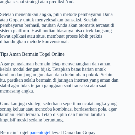
angka sesuai strategi atau prediksi Anda.
Setelah menentukan angka, pilih metode pembayaran Dana
atau Gopay untuk menyelesaikan transaksi. Setelah
pembayaran berhasil, taruhan Anda akan otomatis tercatat di
sistem platform. Hasil undian biasanya bisa dicek langsung
lewat aplikasi atau situs, membuat proses lebih praktis
dibandingkan metode konvensional.
Tips Aman Bermain Togel Online
Agar pengalaman bermain tetap menyenangkan dan aman,
kelola modal dengan bijak. Tetapkan batas harian untuk
taruhan dan jangan gunakan dana kebutuhan pokok. Selain
itu, pastikan selalu bermain di jaringan internet yang aman dan
stabil agar tidak terjadi gangguan saat transaksi atau saat
memasang angka.
Gunakan juga strategi sederhana seperti mencatat angka yang
sering keluar atau mencoba kombinasi berdasarkan pola, agar
taruhan lebih terarah. Tetap disiplin dan hindari taruhan
impulsif meski sedang beruntung.
Bermain Togel
panentogel
lewat Dana dan Gopay