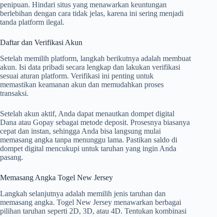
penipuan. Hindari situs yang menawarkan keuntungan
berlebihan dengan cara tidak jelas, karena ini sering menjadi
tanda platform ilegal.
Daftar dan Verifikasi Akun
Setelah memilih platform, langkah berikutnya adalah membuat
akun. Isi data pribadi secara lengkap dan lakukan verifikasi
sesuai aturan platform. Verifikasi ini penting untuk
memastikan keamanan akun dan memudahkan proses
transaksi.
Setelah akun aktif, Anda dapat menautkan dompet digital
Dana atau Gopay sebagai metode deposit. Prosesnya biasanya
cepat dan instan, sehingga Anda bisa langsung mulai
memasang angka tanpa menunggu lama. Pastikan saldo di
dompet digital mencukupi untuk taruhan yang ingin Anda
pasang.
Memasang Angka Togel New Jersey
Langkah selanjutnya adalah memilih jenis taruhan dan
memasang angka. Togel New Jersey menawarkan berbagai
pilihan taruhan seperti 2D, 3D, atau 4D. Tentukan kombinasi